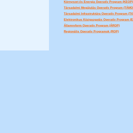
Környezet és Energia Operatív Program (KEOP)
Társadalmi Megújulás Operatív Program (TÁMO
Társadalmi Infrastruktúra Operatív Program (TI
Elektronikus Közigazgatás Operatív Program (
Államreform Operatív Program (ÁROP)
Regionális Operatív Programok (ROP)