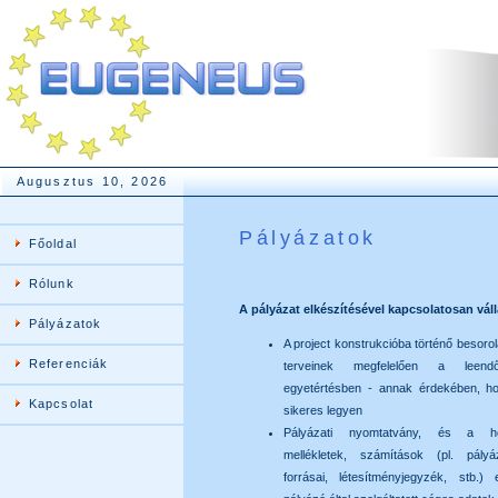
Augusztus 10, 2026
Pályázatok
Főoldal
Rólunk
A pályázat elkészítésével kapcsolatosan váll
Pályázatok
A project konstrukcióba történő besorol
Referenciák
terveinek megfelelően a leend
egyetértésben - annak érdekében, h
Kapcsolat
sikeres legyen
Pályázati nyomtatvány, és a h
mellékletek, számítások (pl. pályá
forrásai, létesítményjegyzék, stb.) 