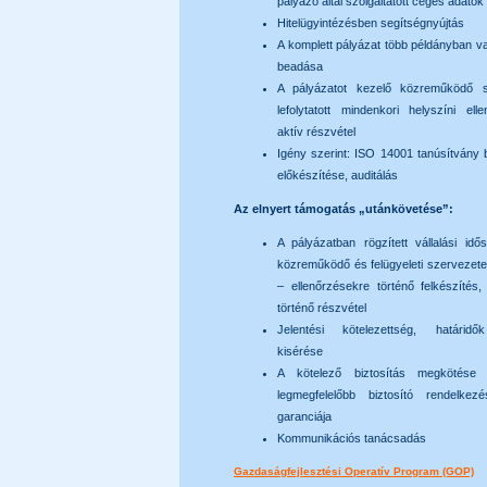
pályázó által szolgáltatott céges adatok
Hitelügyintézésben segítségnyújtás
A komplett pályázat több példányban va
beadása
A pályázatot kezelő közreműködő sz
lefolytatott mindenkori helyszíni ell
aktív részvétel
Igény szerint: ISO 14001 tanúsítvány
előkészítése, auditálás
Az elnyert támogatás „utánkövetése”:
A pályázatban rögzített vállalási idő
közreműködő és felügyeleti szervezetek
– ellenőrzésekre történő felkészítés,
történő részvétel
Jelentési kötelezettség, határidő
kisérése
A kötelező biztosítás megkötése
legmegfelelőbb biztosító rendelkez
garanciája
Kommunikációs tanácsadás
Gazdaságfejlesztési Operatív Program (GOP)